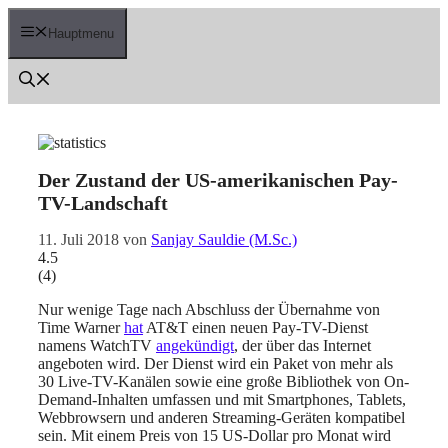
Zum
Inhalt
Hauptmenu
springen
Der Zustand der US-amerikanischen Pay-
TV-Landschaft
11. Juli 2018
von
Sanjay Sauldie (M.Sc.)
4.5
(
4
)
Nur wenige Tage nach Abschluss der Übernahme von
Time Warner
hat
AT&T einen neuen Pay-TV-Dienst
namens WatchTV
angekündigt
, der über das Internet
angeboten wird. Der Dienst wird ein Paket von mehr als
30 Live-TV-Kanälen sowie eine große Bibliothek von On-
Demand-Inhalten umfassen und mit Smartphones, Tablets,
Webbrowsern und anderen Streaming-Geräten kompatibel
sein. Mit einem Preis von 15 US-Dollar pro Monat wird