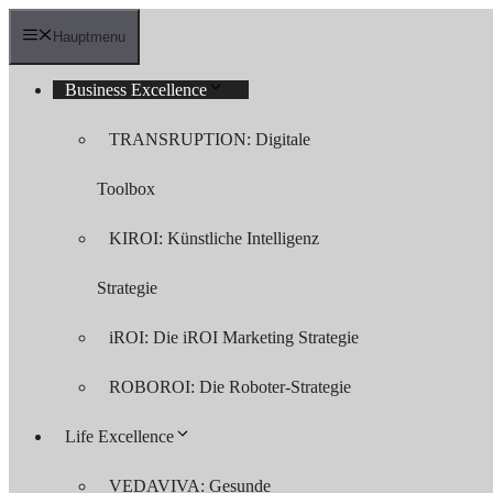
Zum
Inhalt
Hauptmenu
springen
Business Excellence
TRANSRUPTION: Digitale
Toolbox
KIROI: Künstliche Intelligenz
Strategie
iROI: Die iROI Marketing Strategie
ROBOROI: Die Roboter-Strategie
Life Excellence
VEDAVIVA: Gesunde