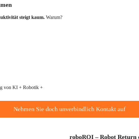
hmen
uktivität steigt kaum.
Warum?
ng von KI + Robotik +
Nehmen Sie doch unverbindlich Kontakt auf
roboROI – Robot Return 