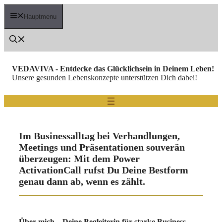
Zum
Inhalt
Hauptmenu
springen
VEDAVIVA - Entdecke das Glücklichsein in Deinem Leben!
Unsere gesunden Lebenskonzepte unterstützen Dich dabei!
Im Businessalltag bei Verhandlungen,
Meetings und Präsentationen souverän
überzeugen: Mit dem
Power
ActivationCall
rufst Du Deine Bestform
genau dann ab, wenn es zählt.
Über mich – Deine Begleiterin für starke Business-