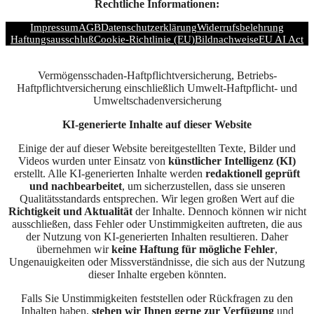
Rechtliche Informationen:
Impressum
AGB
Datenschutzerklärung
Widerrufsbelehrung
Haftungsausschluß
Cookie-Richtlinie (EU)
Bildnachweise
EU AI Act
Vermögensschaden-Haftpflichtversicherung, Betriebs-
Haftpflichtversicherung einschließlich Umwelt-Haftpflicht- und
Umweltschadenversicherung
KI-generierte Inhalte auf dieser Website
Einige der auf dieser Website bereitgestellten Texte, Bilder und
Videos wurden unter Einsatz von
künstlicher Intelligenz (KI)
erstellt. Alle KI-generierten Inhalte werden
redaktionell geprüft
und nachbearbeitet
, um sicherzustellen, dass sie unseren
Qualitätsstandards entsprechen. Wir legen großen Wert auf die
Richtigkeit und Aktualität
der Inhalte. Dennoch können wir nicht
ausschließen, dass Fehler oder Unstimmigkeiten auftreten, die aus
der Nutzung von KI-generierten Inhalten resultieren. Daher
übernehmen wir
keine Haftung für mögliche Fehler
,
Ungenauigkeiten oder Missverständnisse, die sich aus der Nutzung
dieser Inhalte ergeben könnten.
Falls Sie Unstimmigkeiten feststellen oder Rückfragen zu den
Inhalten haben,
stehen wir Ihnen gerne zur Verfügung
und