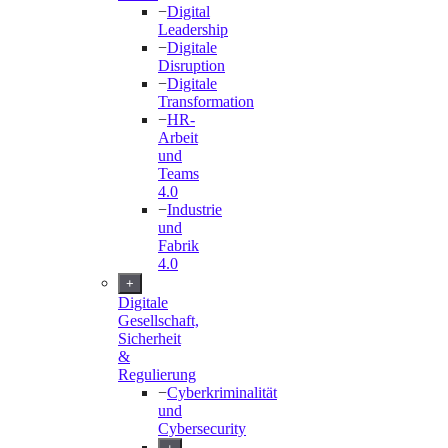
−
Digital
Leadership
−
Digitale
Disruption
−
Digitale
Transformation
−
HR-
Arbeit
und
Teams
4.0
−
Industrie
und
Fabrik
4.0
+
Digitale
Gesellschaft,
Sicherheit
&
Regulierung
−
Cyberkriminalität
und
Cybersecurity