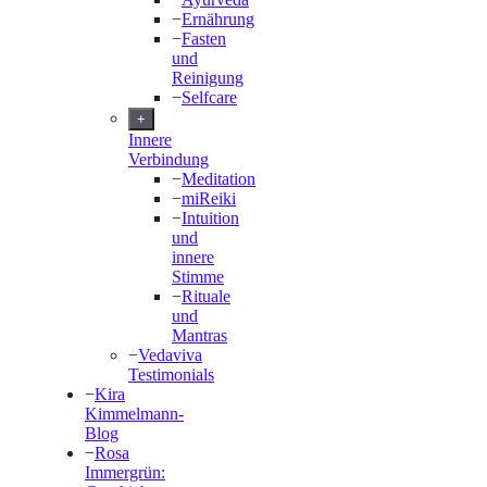
−
Ernährung
−
Fasten
und
Reinigung
−
Selfcare
+
Innere
Verbindung
−
Meditation
−
miReiki
−
Intuition
und
innere
Stimme
−
Rituale
und
Mantras
−
Vedaviva
Testimonials
−
Kira
Kimmelmann-
Blog
−
Rosa
Immergrün: