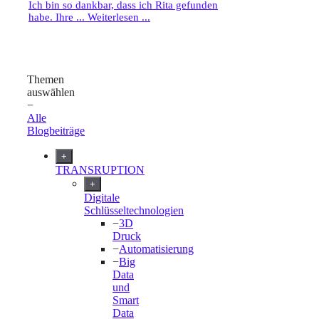
Ich bin so dankbar, dass ich Rita gefunden
habe. Ihre ...
Weiterlesen ...
Themen
auswählen
−
Alle
Blogbeiträge
+
TRANSRUPTION
+
Digitale
Schlüsseltechnologien
−
3D
Druck
−
Automatisierung
−
Big
Data
und
Smart
Data