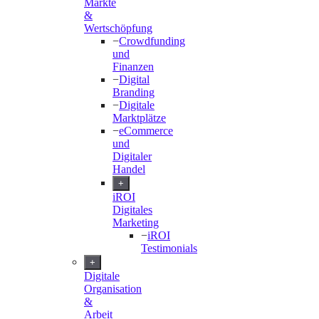
Märkte
&
Wertschöpfung
−
Crowdfunding
und
Finanzen
−
Digital
Branding
−
Digitale
Marktplätze
−
eCommerce
und
Digitaler
Handel
+
iROI
Digitales
Marketing
−
iROI
Testimonials
+
Digitale
Organisation
&
Arbeit