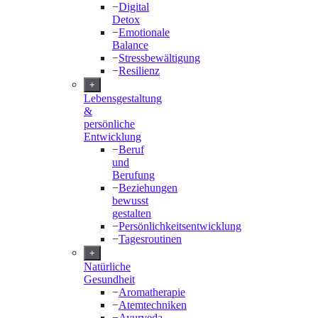
−
Digital
Detox
−
Emotionale
Balance
−
Stressbewältigung
−
Resilienz
+
Lebensgestaltung
&
persönliche
Entwicklung
−
Beruf
und
Berufung
−
Beziehungen
bewusst
gestalten
−
Persönlichkeitsentwicklung
−
Tagesroutinen
+
Natürliche
Gesundheit
−
Aromatherapie
−
Atemtechniken
−
Ayurveda