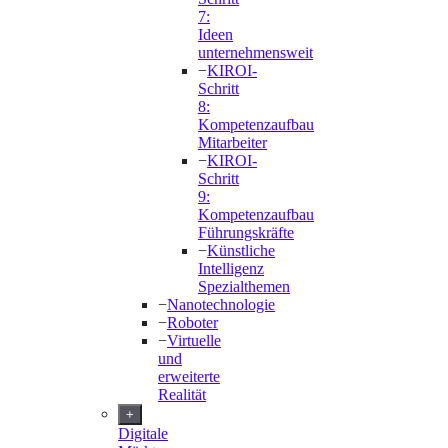
7:
Ideen
unternehmensweit
−
KIROI-
Schritt
8:
Kompetenzaufbau
Mitarbeiter
−
KIROI-
Schritt
9:
Kompetenzaufbau
Führungskräfte
−
Künstliche
Intelligenz
Spezialthemen
−
Nanotechnologie
−
Roboter
−
Virtuelle
und
erweiterte
Realität
+
Digitale