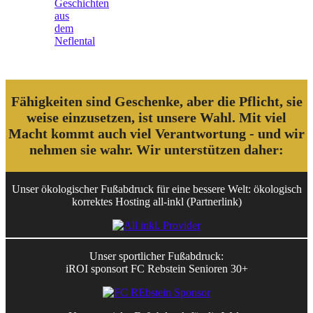
Geschichten
aus
dem
Neflental
Fähigkeiten sind Geschenke, aber die Pflicht, sie
weise einzusetzen, ist unsere Wahl. Mit viel
Macht kommt auch viel Verantwortung - und wir
nehmen sie wahr. Wir unterstützen daher:
Unser ökologischer Fußabdruck für eine bessere Welt: ökologisch
korrektes Hosting all-inkl (Partnerlink)
Unser sportlicher Fußabdruck:
iROI sponsort FC Rebstein Senioren 30+