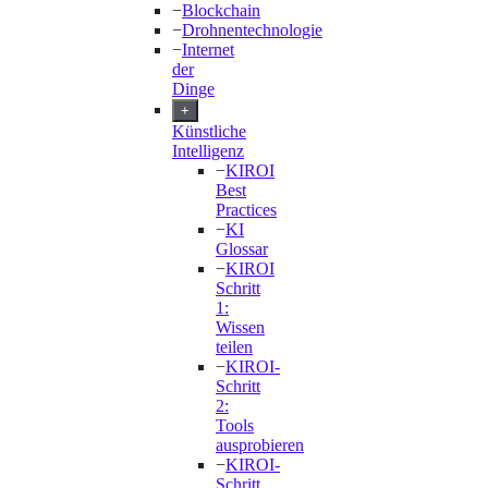
−
Blockchain
−
Drohnentechnologie
−
Internet
der
Dinge
+
Künstliche
Intelligenz
−
KIROI
Best
Practices
−
KI
Glossar
−
KIROI
Schritt
1:
Wissen
teilen
−
KIROI-
Schritt
2:
Tools
ausprobieren
−
KIROI-
Schritt