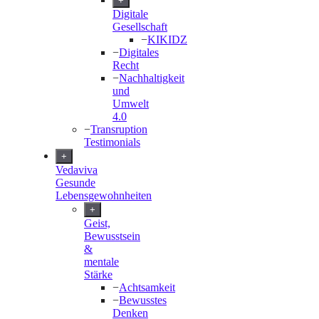
+
Digitale
Gesellschaft
−
KIKIDZ
−
Digitales
Recht
−
Nachhaltigkeit
und
Umwelt
4.0
−
Transruption
Testimonials
+
Vedaviva
Gesunde
Lebensgewohnheiten
+
Geist,
Bewusstsein
&
mentale
Stärke
−
Achtsamkeit
−
Bewusstes
Denken