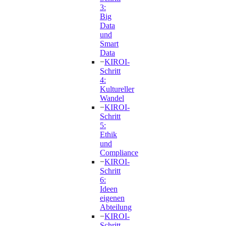
3:
Big
Data
und
Smart
Data
−
KIROI-
Schritt
4:
Kultureller
Wandel
−
KIROI-
Schritt
5:
Ethik
und
Compliance
−
KIROI-
Schritt
6:
Ideen
eigenen
Abteilung
−
KIROI-
Schritt