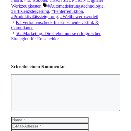
Fabrik 4.0
,
Roboter
,
TRANSRUPTION Digitaler
Schlagwörter
Werkzeugkasten
#Automatisierungstechnologie
,
#Effizienzsteigerung
,
#Fehlerreduktion
,
#Produktivitätssteigerung
,
#Wettbewerbsvorteil
KI-Vertrauenscheck für Entscheider: Ethik &
Compliance
5G-Marketing: Die Geheimnisse erfolgreicher
Strategien für Entscheider
Schreibe einen Kommentar
Kommentar
Name
E-
Mail-
Website
Adresse