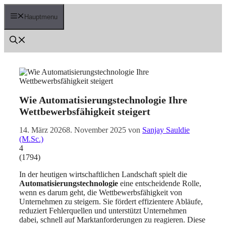
Zum
Inhalt
Hauptmenu
springen
Wie Automatisierungstechnologie Ihre
Wettbewerbsfähigkeit steigert
14. März 2026
8. November 2025
von
Sanjay Sauldie
(M.Sc.)
4
(
1794
)
In der heutigen wirtschaftlichen Landschaft spielt die
Automatisierungstechnologie
eine entscheidende Rolle,
wenn es darum geht, die Wettbewerbsfähigkeit von
Unternehmen zu steigern. Sie fördert effizientere Abläufe,
reduziert Fehlerquellen und unterstützt Unternehmen
dabei, schnell auf Marktanforderungen zu reagieren. Diese