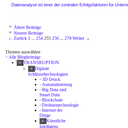
Datenanalyse ist einer der zentralen Erfolgsfaktoren für Untern
Ältere Beiträge
Neuere Beiträge
Seite
Seite
Seite
Seite
Seite
←
Zurück
1
...
254
255
256
...
278
Weiter
→
Themen auswählen
−
Alle Blogbeiträge
TRANSRUPTION
+
Digitale
+
Schlüsseltechnologien
−
3D Druck
−
Automatisierung
−
Big Data und
Smart Data
−
Blockchain
−
Drohnentechnologie
−
Internet der
Dinge
Künstliche
+
Intelligenz