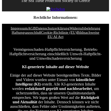
The Sea Turtle Protection Society of Greece
Rechtliche Informationen:
Impressum
AGB
Datenschutzerklärung
Widerrufsbelehrung
Haftungsausschluß
Cookie-Richtlinie (EU)
Bildnachweise
EU AI Act
Vermögensschaden-Haftpflichtversicherung, Betriebs-
Haftpflichtversicherung einschließlich Umwelt-Haftpflicht-
und Umweltschadenversicherung
KI-generierte Inhalte auf dieser Website
Einige der auf dieser Website bereitgestellten Texte, Bilder
und Videos wurden unter Einsatz von
künstlicher
Intelligenz (KI)
erstellt. Alle KI-generierten Inhalte
werden
redaktionell geprüft und nachbearbeitet
, um
sicherzustellen, dass sie unseren Qualitätsstandards
entsprechen. Wir legen großen Wert auf die
Richtigkeit
und Aktualität
der Inhalte. Dennoch können wir nicht
ausschließen, dass Fehler oder Unstimmigkeiten auftreten,
die aus der Nutzung von KI-generierten Inhalten