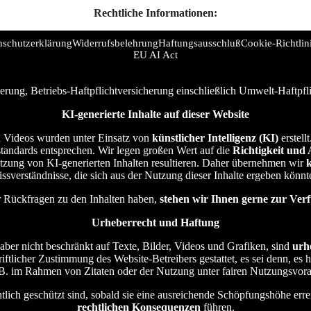
Rechtliche Informationen:
nschutzerklärung
Widerrufsbelehrung
Haftungsausschluß
Cookie-Richtlin
EU AI Act
erung, Betriebs-Haftpflichtversicherung einschließlich Umwelt-Haftpf
KI-generierte Inhalte auf dieser Website
und Videos wurden unter Einsatz von
künstlicher Intelligenz (KI)
erstell
sstandards entsprechen. Wir legen großen Wert auf die
Richtigkeit und 
utzung von KI-generierten Inhalten resultieren. Daher übernehmen wir
ssverständnisse, die sich aus der Nutzung dieser Inhalte ergeben könnt
er Rückfragen zu den Inhalten haben,
stehen wir Ihnen gerne zur Ver
Urheberrecht und Haftung
, aber nicht beschränkt auf Texte, Bilder, Videos und Grafiken, sind
urh
hriftlicher Zustimmung des Website-Betreibers gestattet, es sei denn, es
z. B. im Rahmen von Zitaten oder der Nutzung unter fairen Nutzungsvor
echtlich geschützt sind, sobald sie eine ausreichende Schöpfungshöhe e
rechtlichen Konsequenzen
führen.