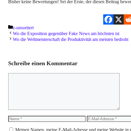
Bisher keine Bewertungen! Sei der Erste, der diesen Beitrag bewer
Kategorien
z-unsortiert
Wo die Exposition gegenüber Fake News am höchsten ist
Wo die Weltmeisterschaft die Produktivität am meisten bedroht
Schreibe einen Kommentar
Kommentar
Name
E-
Mail-
Adresse
Meinen Namen, meine E-Mail-Adresse und meine Website in d