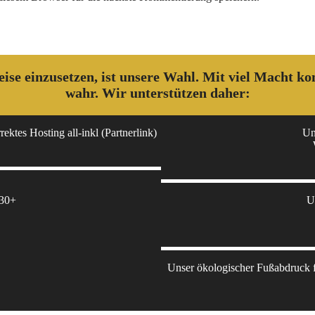
 weise einzusetzen, ist unsere Wahl. Mit viel Macht 
wahr. Wir unterstützen daher:
ektes Hosting all-inkl (Partnerlink)
Un
 30+
U
Unser ökologischer Fußabdruck fü