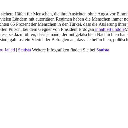
s sichere Häfen für Menschen, die ihre Ansichten ohne Angst vor Einm
 in vielen Ländern mit autoritären Regimen haben die Menschen immer no
chten 65 Prozent der Menschen in der Türkei, dass die Äußerung ihrer 
terten Putsch, bei dem Gegner von Präsident Erdoğan
inhaftiert unddie
M
Gesetze dazu führen, dass jemand, der mit gefälschten Nachrichten haus
sind, gab fast ein Viertel der Befragten an, dass sie befürchten, pol
Weitere Infografiken finden Sie bei
Statista