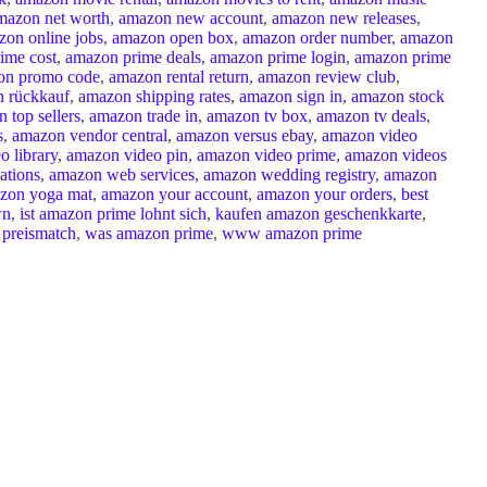
mazon net worth
,
amazon new account
,
amazon new releases
,
zon online jobs
,
amazon open box
,
amazon order number
,
amazon
ime cost
,
amazon prime deals
,
amazon prime login
,
amazon prime
on promo code
,
amazon rental return
,
amazon review club
,
 rückkauf
,
amazon shipping rates
,
amazon sign in
,
amazon stock
 top sellers
,
amazon trade in
,
amazon tv box
,
amazon tv deals
,
s
,
amazon vendor central
,
amazon versus ebay
,
amazon video
o library
,
amazon video pin
,
amazon video prime
,
amazon videos
ations
,
amazon web services
,
amazon wedding registry
,
amazon
zon yoga mat
,
amazon your account
,
amazon your orders
,
best
wn
,
ist amazon prime lohnt sich
,
kaufen amazon geschenkkarte
,
 preismatch
,
was amazon prime
,
www amazon prime