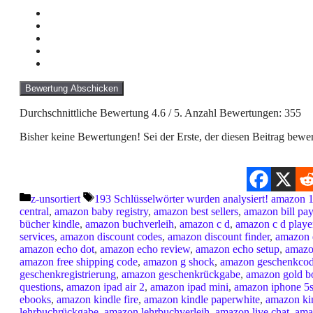
Bewertung Abschicken
Durchschnittliche Bewertung
4.6
/ 5. Anzahl Bewertungen:
355
Bisher keine Bewertungen! Sei der Erste, der diesen Beitrag bewer
Kategorien
Schlagwörter
z-unsortiert
193 Schlüsselwörter wurden analysiert! amazon 1
central
,
amazon baby registry
,
amazon best sellers
,
amazon bill pay
bücher kindle
,
amazon buchverleih
,
amazon c d
,
amazon c d playe
services
,
amazon discount codes
,
amazon discount finder
,
amazon d
amazon echo dot
,
amazon echo review
,
amazon echo setup
,
amazon
amazon free shipping code
,
amazon g shock
,
amazon geschenkco
geschenkregistrierung
,
amazon geschenkrückgabe
,
amazon gold b
questions
,
amazon ipad air 2
,
amazon ipad mini
,
amazon iphone 5
ebooks
,
amazon kindle fire
,
amazon kindle paperwhite
,
amazon kin
lehrbuchrückgabe
,
amazon lehrbuchverleih
,
amazon live chat
,
ama