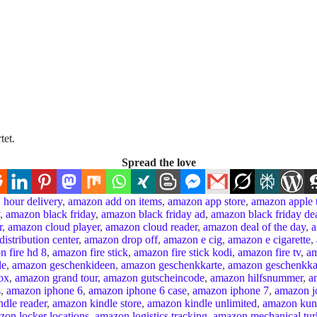
tet.
Spread the love
 hour delivery
,
amazon add on items
,
amazon app store
,
amazon apple 
,
amazon black friday
,
amazon black friday ad
,
amazon black friday de
r
,
amazon cloud player
,
amazon cloud reader
,
amazon deal of the day
,
a
istribution center
,
amazon drop off
,
amazon e cig
,
amazon e cigarette
,
 fire hd 8
,
amazon fire stick
,
amazon fire stick kodi
,
amazon fire tv
,
am
de
,
amazon geschenkideen
,
amazon geschenkkarte
,
amazon geschenkka
ox
,
amazon grand tour
,
amazon gutscheincode
,
amazon hilfsnummer
,
a
s
,
amazon iphone 6
,
amazon iphone 6 case
,
amazon iphone 7
,
amazon jo
dle reader
,
amazon kindle store
,
amazon kindle unlimited
,
amazon kun
zon locker locations
,
amazon logistics tracking
,
amazon mechanical tur