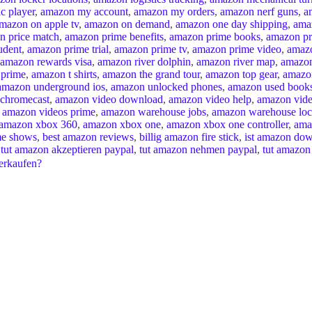
c player
,
amazon my account
,
amazon my orders
,
amazon nerf guns
,
a
mazon on apple tv
,
amazon on demand
,
amazon one day shipping
,
ama
n price match
,
amazon prime benefits
,
amazon prime books
,
amazon pr
udent
,
amazon prime trial
,
amazon prime tv
,
amazon prime video
,
amaz
amazon rewards visa
,
amazon river dolphin
,
amazon river map
,
amazon
 prime
,
amazon t shirts
,
amazon the grand tour
,
amazon top gear
,
amazon
amazon underground ios
,
amazon unlocked phones
,
amazon used book
 chromecast
,
amazon video download
,
amazon video help
,
amazon vide
,
amazon videos prime
,
amazon warehouse jobs
,
amazon warehouse loc
amazon xbox 360
,
amazon xbox one
,
amazon xbox one controller
,
ama
me shows
,
best amazon reviews
,
billig amazon fire stick
,
ist amazon do
,
tut amazon akzeptieren paypal
,
tut amazon nehmen paypal
,
tut amazon
verkaufen?