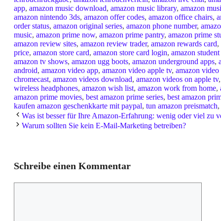
app
,
amazon music download
,
amazon music library
,
amazon musi
amazon nintendo 3ds
,
amazon offer codes
,
amazon office chairs
,
a
order status
,
amazon original series
,
amazon phone number
,
amazo
music
,
amazon prime now
,
amazon prime pantry
,
amazon prime st
amazon review sites
,
amazon review trader
,
amazon rewards card
,
price
,
amazon store card
,
amazon store card login
,
amazon student
amazon tv shows
,
amazon ugg boots
,
amazon underground apps
,
android
,
amazon video app
,
amazon video apple tv
,
amazon video
chromecast
,
amazon videos download
,
amazon videos on apple tv
wireless headphones
,
amazon wish list
,
amazon work from home
,
amazon prime movies
,
best amazon prime series
,
best amazon pri
kaufen amazon geschenkkarte mit paypal
,
tun amazon preismatch
Was ist besser für Ihre Amazon-Erfahrung: wenig oder viel zu 
Warum sollten Sie kein E-Mail-Marketing betreiben?
Schreibe einen Kommentar
Kommentar