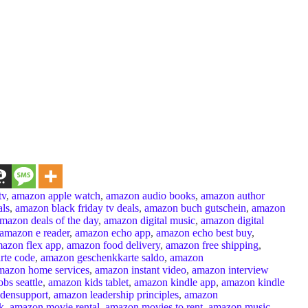
tv
,
amazon apple watch
,
amazon audio books
,
amazon author
als
,
amazon black friday tv deals
,
amazon buch gutschein
,
amazon
mazon deals of the day
,
amazon digital music
,
amazon digital
amazon e reader
,
amazon echo app
,
amazon echo best buy
,
azon flex app
,
amazon food delivery
,
amazon free shipping
,
rte code
,
amazon geschenkkarte saldo
,
amazon
mazon home services
,
amazon instant video
,
amazon interview
bs seattle
,
amazon kids tablet
,
amazon kindle app
,
amazon kindle
densupport
,
amazon leadership principles
,
amazon
k
,
amazon movie rental
,
amazon movies to rent
,
amazon music