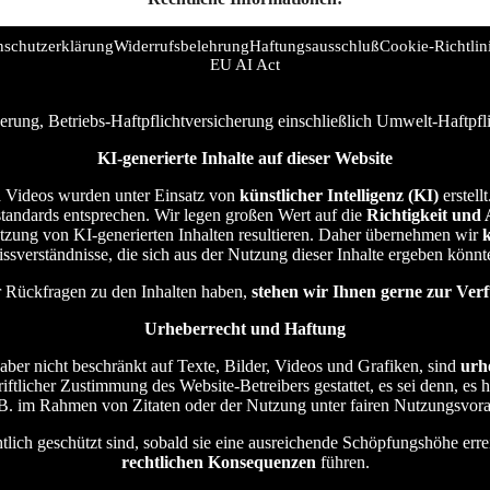
nschutzerklärung
Widerrufsbelehrung
Haftungsausschluß
Cookie-Richtlin
EU AI Act
erung, Betriebs-Haftpflichtversicherung einschließlich Umwelt-Haftpf
KI-generierte Inhalte auf dieser Website
und Videos wurden unter Einsatz von
künstlicher Intelligenz (KI)
erstell
sstandards entsprechen. Wir legen großen Wert auf die
Richtigkeit und 
utzung von KI-generierten Inhalten resultieren. Daher übernehmen wir
ssverständnisse, die sich aus der Nutzung dieser Inhalte ergeben könnt
er Rückfragen zu den Inhalten haben,
stehen wir Ihnen gerne zur Ver
Urheberrecht und Haftung
, aber nicht beschränkt auf Texte, Bilder, Videos und Grafiken, sind
urh
hriftlicher Zustimmung des Website-Betreibers gestattet, es sei denn, es
z. B. im Rahmen von Zitaten oder der Nutzung unter fairen Nutzungsvor
echtlich geschützt sind, sobald sie eine ausreichende Schöpfungshöhe e
rechtlichen Konsequenzen
führen.