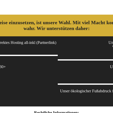
 weise einzusetzen, ist unsere Wahl. Mit viel Macht 
wahr. Wir unterstützen daher:
ektes Hosting all-inkl (Partnerlink)
Un
 30+
U
Unser ökologischer Fußabdruck fü
Rechtliche Informationen: