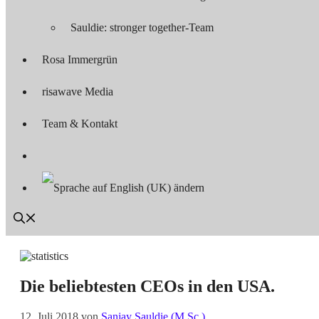
Sauldie: stronger together-Team
Rosa Immergrün
risawave Media
Team & Kontakt
Die beliebtesten CEOs in den USA.
12. Juli 2018
von
Sanjay Sauldie (M.Sc.)