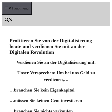
Zum
Inhalt
Hauptmenu
springen
Profitieren Sie von der Digitalisierung
heute und verdienen Sie mit an der
Digitalen Revolution
Verdienen Sie an der Digitalisierung mit!
Unser Versprechen:
Um bei uns Geld zu
verdienen,…
…brauchen Sie kein Eigenkapital
…müssen Sie keinen Cent investieren
…brauchen Sie nichts verkaufen