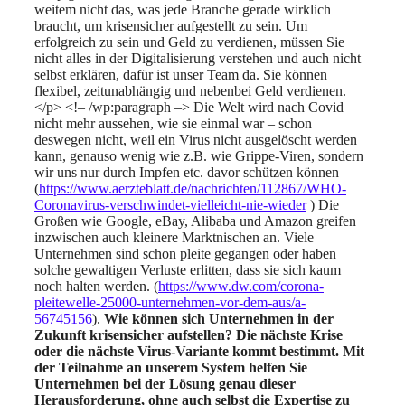
weitem nicht das, was jede Branche gerade wirklich
braucht, um krisensicher aufgestellt zu sein. Um
erfolgreich zu sein und Geld zu verdienen, müssen Sie
nicht alles in der Digitalisierung verstehen und auch nicht
selbst erklären, dafür ist unser Team da. Sie können
flexibel, zeitunabhängig und nebenbei Geld verdienen.
</p> <!– /wp:paragraph –> Die Welt wird nach Covid
nicht mehr aussehen, wie sie einmal war – schon
deswegen nicht, weil ein Virus nicht ausgelöscht werden
kann, genauso wenig wie z.B. wie Grippe-Viren, sondern
wir uns nur durch Impfen etc. davor schützen können
(
https://www.aerzteblatt.de/nachrichten/112867/WHO-
Coronavirus-verschwindet-vielleicht-nie-wieder
) Die
Großen wie Google, eBay, Alibaba und Amazon greifen
inzwischen auch kleinere Marktnischen an. Viele
Unternehmen sind schon pleite gegangen oder haben
solche gewaltigen Verluste erlitten, dass sie sich kaum
noch halten werden. (
https://www.dw.com/corona-
pleitewelle-25000-unternehmen-vor-dem-aus/a-
56745156
).
Wie können sich Unternehmen in der
Zukunft krisensicher aufstellen? Die nächste Krise
oder die nächste Virus-Variante kommt bestimmt. Mit
der Teilnahme an unserem System helfen Sie
Unternehmen bei der Lösung genau dieser
Herausforderung, ohne auch selbst die Expertise zu