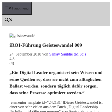
Zum
Inhalt
Hauptmenu
springen
iROI-Führung Geisteswandel 009
24. September 2018
von
Sanjay Sauldie (M.Sc.)
4.8
(
4
)
„Ein Digital Leader organisiert sein Wissen und
seine Quellen so, dass sie nicht zum alltäglichen
Ballast werden, sondern täglich dafür sorgen,
dass seine Prozesse optimiert werden.“
[elementor-template id=“242131″]Dieser Geisteswandel ist
einer von sehr vielen aus dem Buch „Digital Leadership
für Führungskräfte von morgen“ von Sanjay Sauldie. Im