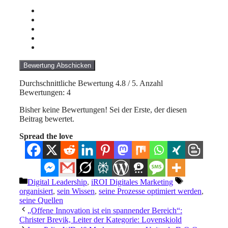
Bewertung Abschicken
Durchschnittliche Bewertung
4.8
/ 5. Anzahl
Bewertungen:
4
Bisher keine Bewertungen! Sei der Erste, der diesen
Beitrag bewertet.
Spread the love
Kategorien
Schlagwörter
Digital Leadership
,
iROI Digitales Marketing
organisiert
,
sein Wissen
,
seine Prozesse optimiert werden
,
seine Quellen
„Offene Innovation ist ein spannender Bereich“:
Christer Brevik, Leiter der Kategorie: Lovenskiold