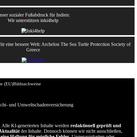
nser sozialer Fußabdruck für Indien:
Wir unterstützen inki4help
r eine bessere Welt: Archelon The Sea Turtle Protection Society of
Greece
ie (EU)
Bildnachweise
licht- und Umweltschadenversicherung
t. Alle KI-generierten Inhalte werden
redaktionell geprüft und
Aktualität
der Inhalte. Dennoch können wir nicht ausschließen,
keine Haftung für mögliche Fehler
, Ungenauigkeiten oder