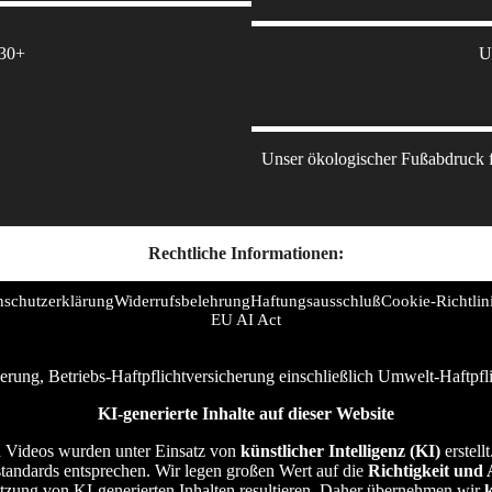
 30+
U
Unser ökologischer Fußabdruck fü
Rechtliche Informationen:
nschutzerklärung
Widerrufsbelehrung
Haftungsausschluß
Cookie-Richtlin
EU AI Act
erung, Betriebs-Haftpflichtversicherung einschließlich Umwelt-Haftpf
KI-generierte Inhalte auf dieser Website
und Videos wurden unter Einsatz von
künstlicher Intelligenz (KI)
erstell
sstandards entsprechen. Wir legen großen Wert auf die
Richtigkeit und 
utzung von KI-generierten Inhalten resultieren. Daher übernehmen wir