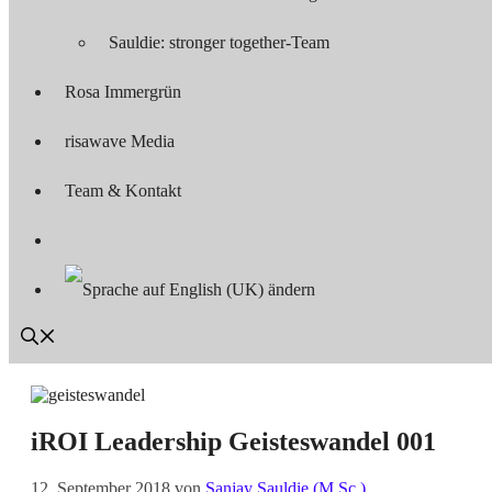
Sauldie: stronger together-Team
Rosa Immergrün
risawave Media
Team & Kontakt
iROI Leadership Geisteswandel 001
12. September 2018
von
Sanjay Sauldie (M.Sc.)