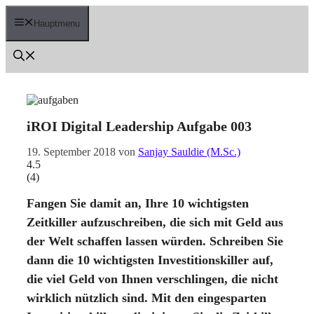
Zum
Inhalt
Hauptmenu
springen
iROI Digital Leadership Aufgabe 003
19. September 2018
von
Sanjay Sauldie (M.Sc.)
4.5
(
4
)
Fangen Sie damit an, Ihre 10 wichtigsten
Zeitkiller aufzuschreiben, die sich mit Geld aus
der Welt schaffen lassen würden. Schreiben Sie
dann die 10 wichtigsten Investitionskiller auf,
die viel Geld von Ihnen verschlingen, die nicht
wirklich nützlich sind. Mit den eingesparten