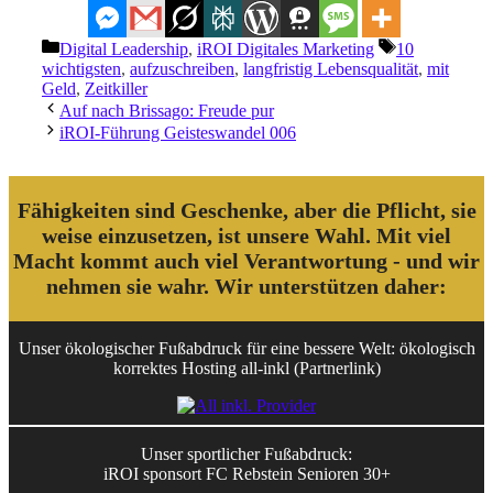
Kategorien
Schlagwörter
Digital Leadership
,
iROI Digitales Marketing
10
wichtigsten
,
aufzuschreiben
,
langfristig Lebensqualität
,
mit
Geld
,
Zeitkiller
Auf nach Brissago: Freude pur
iROI-Führung Geisteswandel 006
Fähigkeiten sind Geschenke, aber die Pflicht, sie
weise einzusetzen, ist unsere Wahl. Mit viel
Macht kommt auch viel Verantwortung - und wir
nehmen sie wahr. Wir unterstützen daher:
Unser ökologischer Fußabdruck für eine bessere Welt: ökologisch
korrektes Hosting all-inkl (Partnerlink)
Unser sportlicher Fußabdruck:
iROI sponsort FC Rebstein Senioren 30+