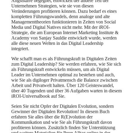
Angststarre begegnet, entwickelt der andere Teil der
Unternehmen Strategien, wie sie von diesen
Veränderungen profitieren können. Dazu bedarf es eines
kompletten Führungswandels, denn analoge und alte
Managementtheorien funktionieren in Zeiten von Social
Media und Digital Natives nicht mehr. Mit der iROI-
Strategie, die am European Internet Marketing Institute &
Academy von Sanjay Sauldie entwickelt wurde, werden
alle diese neuen Welten in das Digital Leadership
integriert.
Wie schafft man es als Führungskraft in Digitalen Zeiten
zum Digital Leadership? Sie werden erfahren, wie Sie sich
als Führungskraft entwickeln müssen, um als Digital
Leader im Unternehmen optimal zu bestehen und auch,
wie Sie als digiloger Privatmensch die Balance zwischen
Arbeit und Privatwelt halten. Über 120 Geisteswandel,
über 40 Tugenden und über 36 Aufgaben warten in diesem
iROI-Universalbook auf Sie.
Seien Sie nicht Opfer der Digitalen Evolution, sondern
Gewinner der Digitalen Revolution! In diesem Buch
erfahren Sie alles über die R(E)volution der
Kommunikation und wie Sie als Führungskraft davon
profitieren können. Zusätzlich finden Sie Unterstützung
und weitere Materialien für Ihren Alltag online in der