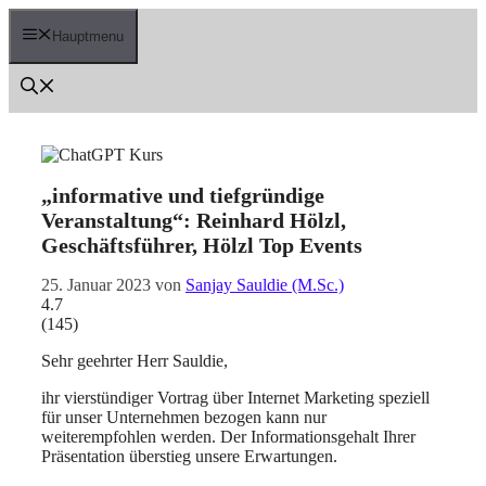
Zum
Inhalt
Hauptmenu
springen
„informative und tiefgründige
Veranstaltung“: Reinhard Hölzl,
Geschäftsführer, Hölzl Top Events
25. Januar 2023
von
Sanjay Sauldie (M.Sc.)
4.7
(
145
)
Sehr geehrter Herr Sauldie,
ihr vierstündiger Vortrag über Internet Marketing speziell
für unser Unternehmen bezogen kann nur
weiterempfohlen werden. Der Informationsgehalt Ihrer
Präsentation überstieg unsere Erwartungen.