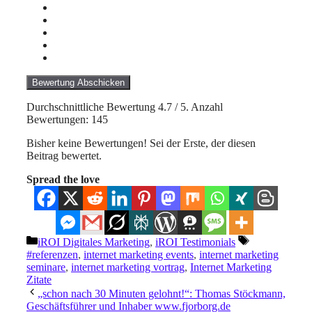
Bewertung Abschicken
Durchschnittliche Bewertung
4.7
/ 5. Anzahl
Bewertungen:
145
Bisher keine Bewertungen! Sei der Erste, der diesen
Beitrag bewertet.
Spread the love
Kategorien
Schlagwörter
iROI Digitales Marketing
,
iROI Testimonials
#referenzen
,
internet marketing events
,
internet marketing
seminare
,
internet marketing vortrag
,
Internet Marketing
Zitate
„schon nach 30 Minuten gelohnt!“: Thomas Stöckmann,
Geschäftsführer und Inhaber www.fjorborg.de