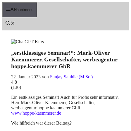
Zum
Inhalt
Hauptmenu
springen
„erstklassiges Seminar!“: Mark-Oliver
Kaemmerer, Gesellschafter, werbeagentur
hoppe.kaemmerer GbR
22. Januar 2023
von
Sanjay Sauldie (M.Sc.)
4.8
(
130
)
Ein erstklassiges Seminar! Auch für Profis sehr informativ.
Herr Mark-Oliver Kaemmerer, Gesellschafter,
werbeagentur hoppe.kaemmerer GbR
www.hoppe-kaemmerer.de
Wie hilfreich war dieser Beitrag?