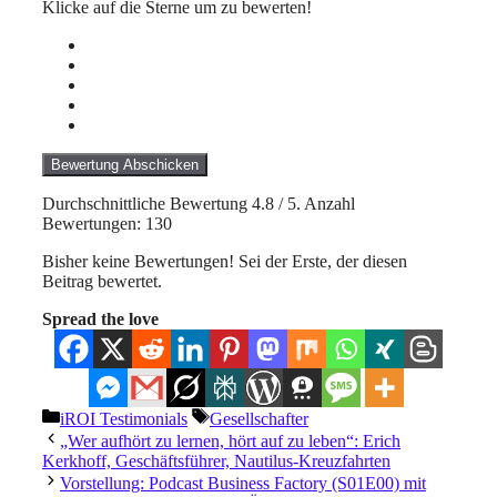
Klicke auf die Sterne um zu bewerten!
Bewertung Abschicken
Durchschnittliche Bewertung
4.8
/ 5. Anzahl
Bewertungen:
130
Bisher keine Bewertungen! Sei der Erste, der diesen
Beitrag bewertet.
Spread the love
Kategorien
Schlagwörter
iROI Testimonials
Gesellschafter
„Wer aufhört zu lernen, hört auf zu leben“: Erich
Kerkhoff, Geschäftsführer, Nautilus-Kreuzfahrten
Vorstellung: Podcast Business Factory (S01E00) mit