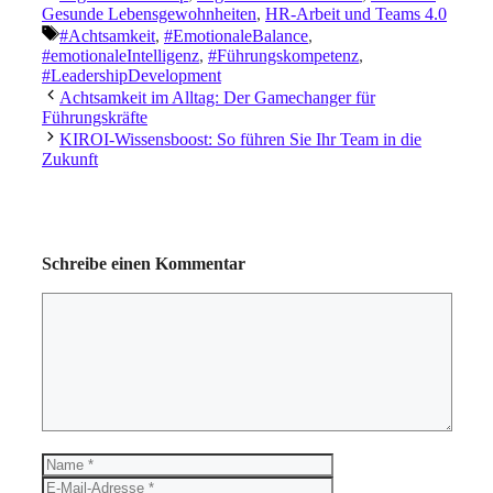
Gesunde Lebensgewohnheiten
,
HR-Arbeit und Teams 4.0
Schlagwörter
#Achtsamkeit
,
#EmotionaleBalance
,
#emotionaleIntelligenz
,
#Führungskompetenz
,
#LeadershipDevelopment
Achtsamkeit im Alltag: Der Gamechanger für
Führungskräfte
KIROI-Wissensboost: So führen Sie Ihr Team in die
Zukunft
Schreibe einen Kommentar
Kommentar
Name
E-
Mail-
Website