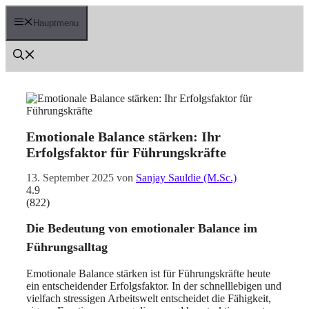
Zum
Inhalt
Hauptmenu
springen
Emotionale Balance stärken: Ihr
Erfolgsfaktor für Führungskräfte
13. September 2025
von
Sanjay Sauldie (M.Sc.)
4.9
(
822
)
Die Bedeutung von emotionaler Balance im
Führungsalltag
Emotionale Balance stärken ist für Führungskräfte heute
ein entscheidender Erfolgsfaktor. In der schnelllebigen und
vielfach stressigen Arbeitswelt entscheidet die Fähigkeit,