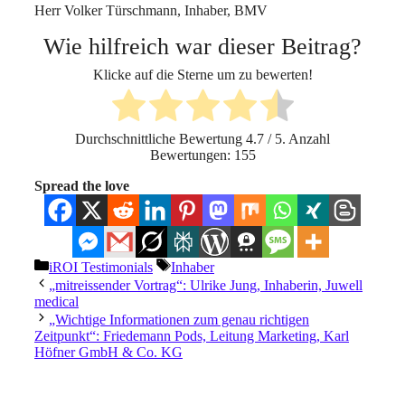
Herr Volker Türschmann, Inhaber, BMV
Wie hilfreich war dieser Beitrag?
Klicke auf die Sterne um zu bewerten!
Durchschnittliche Bewertung
4.7
/ 5. Anzahl
Bewertungen:
155
Spread the love
Kategorien
Schlagwörter
iROI Testimonials
Inhaber
„mitreissender Vortrag“: Ulrike Jung, Inhaberin, Juwell
medical
„Wichtige Informationen zum genau richtigen
Zeitpunkt“: Friedemann Pods, Leitung Marketing, Karl
Höfner GmbH & Co. KG