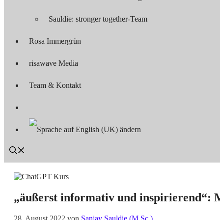
Sauldie: stronger together-Team
Rosa Immergrün
risawave Media
Team & Kontakt
„äußerst informativ und inspirierend“: M
28. August 2022
von
Sanjay Sauldie (M.Sc.)