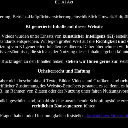
EU AI Act
erung, Betriebs-Haftpflichtversicherung einschließlich Umwelt-Haftpf
KI-generierte Inhalte auf dieser Website
und Videos wurden unter Einsatz von
künstlicher Intelligenz (KI)
erstell
sstandards entsprechen. Wir legen großen Wert auf die
Richtigkeit und 
utzung von KI-generierten Inhalten resultieren. Daher übernehmen wir
ssverständnisse, die sich aus der Nutzung dieser Inhalte ergeben könnt
er Rückfragen zu den Inhalten haben,
stehen wir Ihnen gerne zur Ver
Urheberrecht und Haftung
, aber nicht beschränkt auf Texte, Bilder, Videos und Grafiken, sind
urh
hriftlicher Zustimmung des Website-Betreibers gestattet, es sei denn, es
z. B. im Rahmen von Zitaten oder der Nutzung unter fairen Nutzungsvor
echtlich geschützt sind, sobald sie eine ausreichende Schöpfungshöhe e
rechtlichen Konsequenzen
führen.
 Fragen haben oder Unstimmigkeiten feststellen,
kontaktieren Sie uns bit