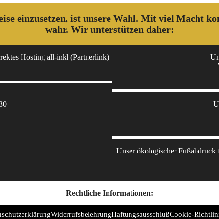
 weise einzusetzen, ist unsere Wahl. Mit viel Macht 
wahr. Wir unterstützen daher:
ektes Hosting all-inkl (Partnerlink)
Un
 30+
U
Unser ökologischer Fußabdruck fü
Rechtliche Informationen:
nschutzerklärung
Widerrufsbelehrung
Haftungsausschluß
Cookie-Richtlin