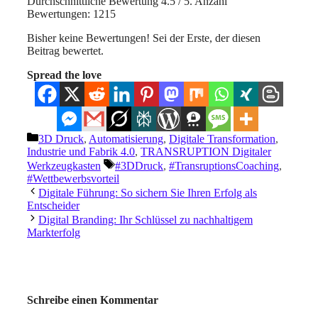
Durchschnittliche Bewertung
4.5
/ 5. Anzahl
Bewertungen:
1215
Bisher keine Bewertungen! Sei der Erste, der diesen
Beitrag bewertet.
Spread the love
Kategorien
3D Druck
,
Automatisierung
,
Digitale Transformation
,
Industrie und Fabrik 4.0
,
TRANSRUPTION Digitaler
Schlagwörter
Werkzeugkasten
#3DDruck
,
#TransruptionsCoaching
,
#Wettbewerbsvorteil
Digitale Führung: So sichern Sie Ihren Erfolg als
Entscheider
Digital Branding: Ihr Schlüssel zu nachhaltigem
Markterfolg
Schreibe einen Kommentar