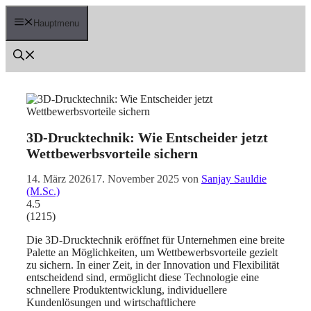
Zum
Inhalt
Hauptmenu
springen
3D-Drucktechnik: Wie Entscheider jetzt
Wettbewerbsvorteile sichern
14. März 2026
17. November 2025
von
Sanjay Sauldie
(M.Sc.)
4.5
(
1215
)
Die 3D-Drucktechnik eröffnet für Unternehmen eine breite
Palette an Möglichkeiten, um Wettbewerbsvorteile gezielt
zu sichern. In einer Zeit, in der Innovation und Flexibilität
entscheidend sind, ermöglicht diese Technologie eine
schnellere Produktentwicklung, individuellere
Kundenlösungen und wirtschaftlichere