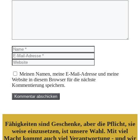
Kommentar
Name
E-
Mail-
Website
Adresse
Meinen Namen, meine E-Mail-Adresse und meine
Website in diesem Browser für die nächste
Kommentierung speichern.
Fähigkeiten sind Geschenke, aber die Pflicht, sie
weise einzusetzen, ist unsere Wahl. Mit viel
Macht kommt auch viel Verantwortung - und wir