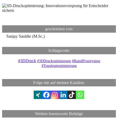
geschrieben von:
Sanjay Sauldie (M.Sc.)
Schlagworte:
#3DDruck
#3DDruckoptimierung
#RapidPrototyping
#Topologieoptimierung
Folge mir auf meinen Kanälen:
Weitere lesenswerte Beiträge