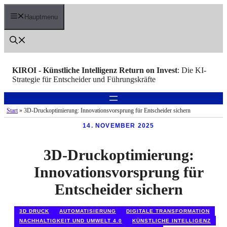
Zum
Inhalt
Hauptmenu
springen
KIROI - Künstliche Intelligenz Return on Invest
: Die KI-
Strategie für Entscheider und Führungskräfte
Start
»
3D-Druckoptimierung: Innovationsvorsprung für Entscheider sichern
14. NOVEMBER 2025
3D-Druckoptimierung:
Innovationsvorsprung für
Entscheider sichern
3D DRUCK
AUTOMATISIERUNG
DIGITALE TRANSFORMATION
NACHHALTIGKEIT UND UMWELT 4.0
KÜNSTLICHE INTELLIGENZ