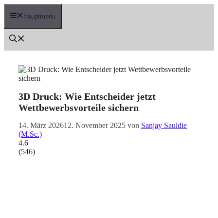
Zum
Inhalt
Hauptmenu
springen
3D Druck: Wie Entscheider jetzt
Wettbewerbsvorteile sichern
14. März 2026
12. November 2025
von
Sanjay Sauldie
(M.Sc.)
4.6
(
546
)