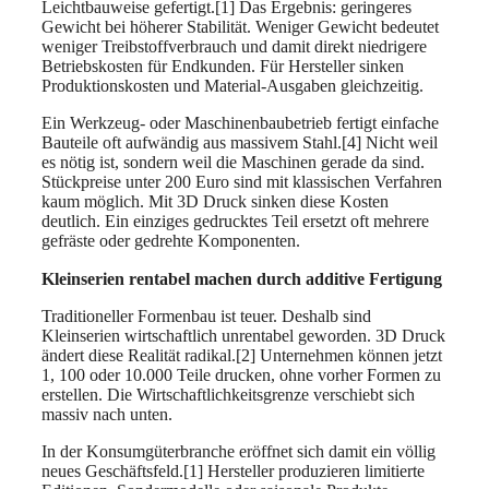
Leichtbauweise gefertigt.[1] Das Ergebnis: geringeres
Gewicht bei höherer Stabilität. Weniger Gewicht bedeutet
weniger Treibstoffverbrauch und damit direkt niedrigere
Betriebskosten für Endkunden. Für Hersteller sinken
Produktionskosten und Material-Ausgaben gleichzeitig.
Ein Werkzeug- oder Maschinenbaubetrieb fertigt einfache
Bauteile oft aufwändig aus massivem Stahl.[4] Nicht weil
es nötig ist, sondern weil die Maschinen gerade da sind.
Stückpreise unter 200 Euro sind mit klassischen Verfahren
kaum möglich. Mit 3D Druck sinken diese Kosten
deutlich. Ein einziges gedrucktes Teil ersetzt oft mehrere
gefräste oder gedrehte Komponenten.
Kleinserien rentabel machen durch additive Fertigung
Traditioneller Formenbau ist teuer. Deshalb sind
Kleinserien wirtschaftlich unrentabel geworden. 3D Druck
ändert diese Realität radikal.[2] Unternehmen können jetzt
1, 100 oder 10.000 Teile drucken, ohne vorher Formen zu
erstellen. Die Wirtschaftlichkeitsgrenze verschiebt sich
massiv nach unten.
In der Konsumgüterbranche eröffnet sich damit ein völlig
neues Geschäftsfeld.[1] Hersteller produzieren limitierte