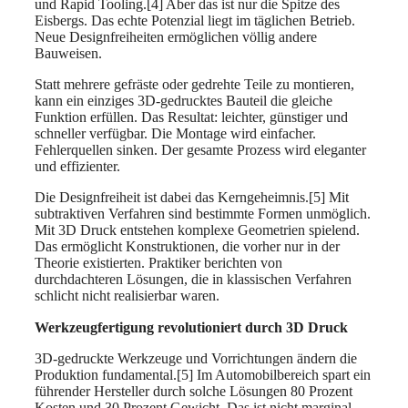
und Rapid Tooling.[4] Aber das ist nur die Spitze des
Eisbergs. Das echte Potenzial liegt im täglichen Betrieb.
Neue Designfreiheiten ermöglichen völlig andere
Bauweisen.
Statt mehrere gefräste oder gedrehte Teile zu montieren,
kann ein einziges 3D-gedrucktes Bauteil die gleiche
Funktion erfüllen. Das Resultat: leichter, günstiger und
schneller verfügbar. Die Montage wird einfacher.
Fehlerquellen sinken. Der gesamte Prozess wird eleganter
und effizienter.
Die Designfreiheit ist dabei das Kerngeheimnis.[5] Mit
subtraktiven Verfahren sind bestimmte Formen unmöglich.
Mit 3D Druck entstehen komplexe Geometrien spielend.
Das ermöglicht Konstruktionen, die vorher nur in der
Theorie existierten. Praktiker berichten von
durchdachteren Lösungen, die in klassischen Verfahren
schlicht nicht realisierbar waren.
Werkzeugfertigung revolutioniert durch 3D Druck
3D-gedruckte Werkzeuge und Vorrichtungen ändern die
Produktion fundamental.[5] Im Automobilbereich spart ein
führender Hersteller durch solche Lösungen 80 Prozent
Kosten und 30 Prozent Gewicht. Das ist nicht marginal,