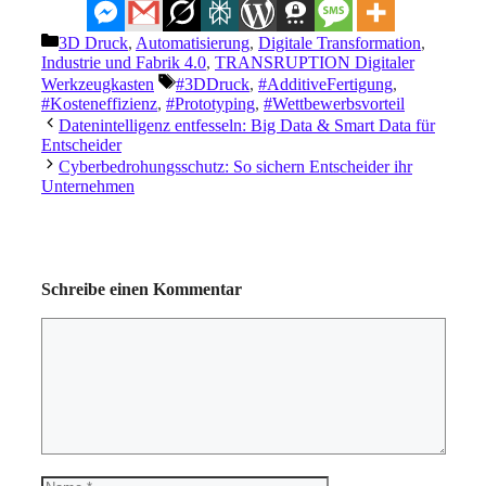
Kategorien
3D Druck
,
Automatisierung
,
Digitale Transformation
,
Industrie und Fabrik 4.0
,
TRANSRUPTION Digitaler
Schlagwörter
Werkzeugkasten
#3DDruck
,
#AdditiveFertigung
,
#Kosteneffizienz
,
#Prototyping
,
#Wettbewerbsvorteil
Datenintelligenz entfesseln: Big Data & Smart Data für
Entscheider
Cyberbedrohungsschutz: So sichern Entscheider ihr
Unternehmen
Schreibe einen Kommentar
Kommentar
Name
E-