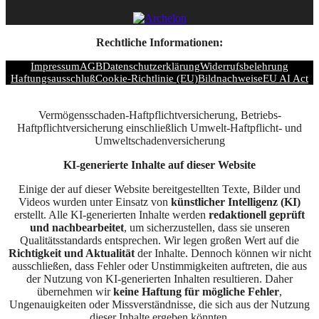
Rechtliche Informationen:
Impressum
AGB
Datenschutzerklärung
Widerrufsbelehrung
Haftungsausschluß
Cookie-Richtlinie (EU)
Bildnachweise
EU AI Act
Vermögensschaden-Haftpflichtversicherung, Betriebs-
Haftpflichtversicherung einschließlich Umwelt-Haftpflicht- und
Umweltschadenversicherung
KI-generierte Inhalte auf dieser Website
Einige der auf dieser Website bereitgestellten Texte, Bilder und
Videos wurden unter Einsatz von
künstlicher Intelligenz (KI)
erstellt. Alle KI-generierten Inhalte werden
redaktionell geprüft
und nachbearbeitet
, um sicherzustellen, dass sie unseren
Qualitätsstandards entsprechen. Wir legen großen Wert auf die
Richtigkeit und Aktualität
der Inhalte. Dennoch können wir nicht
ausschließen, dass Fehler oder Unstimmigkeiten auftreten, die aus
der Nutzung von KI-generierten Inhalten resultieren. Daher
übernehmen wir
keine Haftung für mögliche Fehler
,
Ungenauigkeiten oder Missverständnisse, die sich aus der Nutzung
dieser Inhalte ergeben könnten.